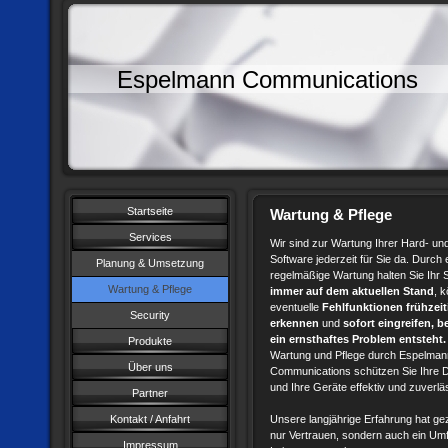
Espelmann Communications
Startseite
Wartung & Pflege
Services
Wir sind zur Wartung Ihrer Hard- un
Software jederzeit für Sie da. Durch 
Planung & Umsetzung
regelmäßige Wartung halten Sie Ihr
Wartung & Pflege
immer auf dem aktuellen Stand
, 
eventuelle
Fehlfunktionen frühzeit
Security
erkennen
und
sofort eingreifen, b
ein ernsthaftes Problem entsteht.
Produkte
Wartung und Pflege durch Espelman
Über uns
Communications schützen Sie Ihre 
und Ihre Geräte effektiv und zuverlä
Partner
Kontakt / Anfahrt
Unsere langjährige Erfahrung hat gez
nur Vertrauen, sondern auch ein Um
Impressum