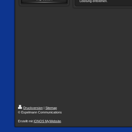
Leistung entstehen.
Druckversion
|
Sitemap
© Espelmann Communications
Erstellt mit
IONOS MyWebsite
.