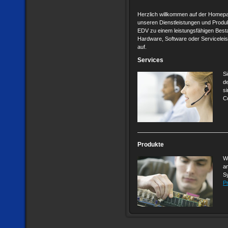
Herzlich willkommen auf der Homep
unseren Dienstleistungen und Produk
EDV zu einem leistungsfähigen Besta
Hardware, Software oder Servicelei
auf.
Services
Si
de
s
C
Produkte
W
a
S
P