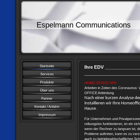
Espelmann Communications
Startseite
Ihre EDV ______________
Services
Produkte
HOME OFFICE VPN
Arbeiten in Zeiten des Coronavirus: 
Über uns
OFFICE Anbindung.
Nach einer kurzen Analyse der
Partner
installieren wir Ihre Homeoffi
Kontakt / Anfahrt
Hause
.
Impressum
Für Unternehmen und Privatpersone
reibungslos funktionieren, ist ein si
wenn der Rechner zu langsam ist, di
Probleme auftreten, kann es zu verz
auch zu betriebswirtschaftlichen S