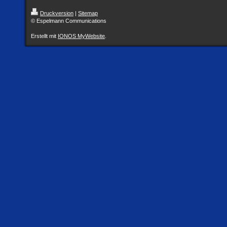
Druckversion
|
Sitemap
© Espelmann Communications
Erstellt mit
IONOS MyWebsite
.