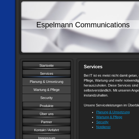
Espelmann Communications
Startseite
Services
Services
Bei IT ist es meist nicht damit getan,
Pflege, Wartung und mehr notwendig
Planung & Umsetzung
herauszuholen. Diese Services sin
Wartung & Pflege
selbstverständlich. Mit unseren Ange
instandzuhalten.
Security
Unsere Serviceleistungen im Überbli
Produkte
Planung & Umsetzung
Über uns
Wartung & Pflege
Security
Partner
Notdienst
Kontakt / Anfahrt
Impressum